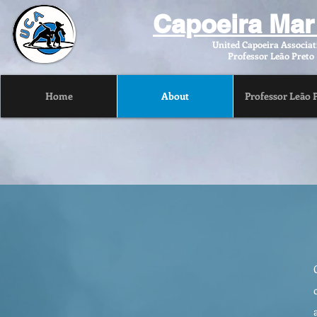
Capoeira Mar
United Capoeira Associa
Professor Leão Preto
Home
About
Professor Leão 