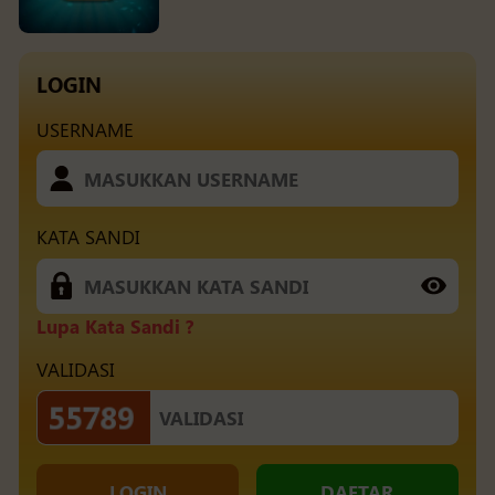
LOGIN
USERNAME
2
7
7
3
SINGAPORE 77
06 Aug 2026
Periode
:
SGP77
-
2288
KATA SANDI
2
0
4
6
INDIA
06 Aug 2026
Periode
:
ID
-
2341
Lupa Kata Sandi ?
2
7
1
3
THAILAND
VALIDASI
06 Aug 2026
Periode
:
TH
-
2335
3
6
3
4
HONGKONG
LOGIN
DAFTAR