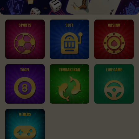
SPORTS
SLOT
CASINO
TOGEL
TEMBAK IKAN
LIVE GAME
OTHERS