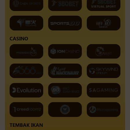
CASINO
TEMBAK IKAN