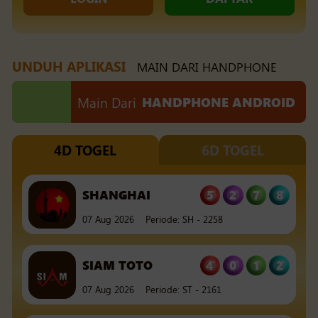
06 Aug 2026
Periode
:
HK
-
2236
SINGAPORE
9
1
6
3
LOTTO
UNDUH APLIKASI
MAIN DARI HANDPHONE
06 Aug 2026
Periode
:
SGPLO
-
614
Main Dari
HANDPHONE ANDROID
5
2
7
8
SHANGHAI
4D TOGEL
6D TOGEL
07 Aug 2026
Periode
:
SH
-
2258
4
0
1
2
SIAM TOTO
07 Aug 2026
Periode
:
ST
-
2161
0
1
5
8
SYDNEY
07 Aug 2026
Periode
:
SN
-
2243